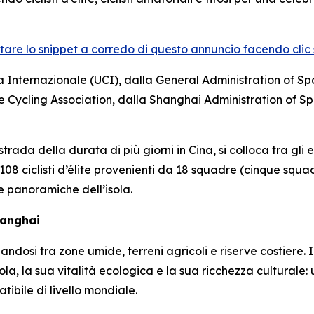
ltare lo snippet a corredo di questo annuncio facendo clic su
 Internazionale (UCI), dalla General Administration of Sp
 Cycling Association, dalla Shanghai Administration of Spo
ada della durata di più giorni in Cina, si colloca tra gli ev
, 108 ciclisti d’élite provenienti da 18 squadre (cinque sq
de panoramiche dell’isola.
hanghai
osi tra zone umide, terreni agricoli e riserve costiere. I c
ola, la sua vitalità ecologica e la sua ricchezza culturale
bile di livello mondiale.