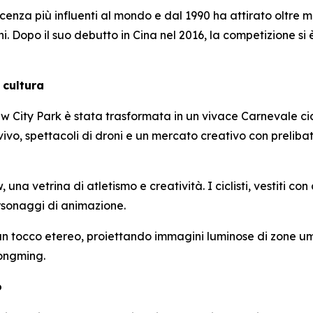
cenza più influenti al mondo e dal 1990 ha attirato oltre m
. Dopo il suo debutto in Cina nel 2016, la competizione s
 cultura
 City Park è stata trasformata in un vivace Carnevale cicl
vivo, spettacoli di droni e un mercato creativo con preliba
a vetrina di atletismo e creatività. I ciclisti, vestiti con a
ersonaggi di animazione.
un tocco etereo, proiettando immagini luminose di zone um
ongming.
o