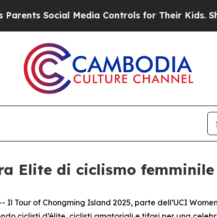
s Social Media Controls for Their Kids. Should t
a Elite di ciclismo femminile
 Tour of Chongming Island 2025, parte dell’UCI Women’s W
ciclisti d’élite, ciclisti amatoriali e tifosi per una celebra