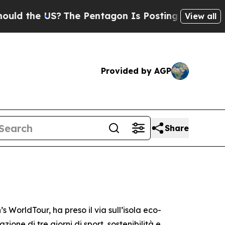
he US?
The Pentagon Is Posting Cryptic Biblical 
View all
Provided by AGP
Share
orldTour, ha preso il via sull’isola eco-
zione di tre giorni di sport, sostenibilità e