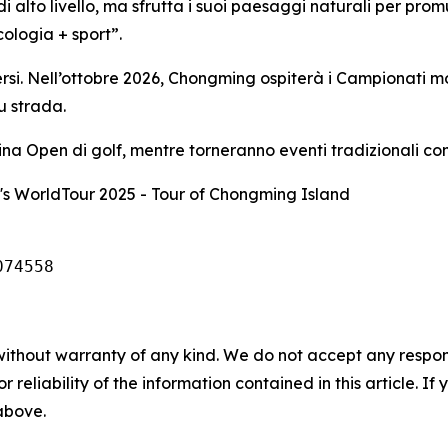
alto livello, ma sfrutta i suoi paesaggi naturali per promu
ologia + sport”.
ersi. Nell’ottobre 2026, Chongming ospiterà i Campionati mo
su strada.
ina Open di golf, mentre torneranno eventi tradizionali come
s WorldTour 2025 - Tour of Chongming Island
074558
without warranty of any kind. We do not accept any responsib
r reliability of the information contained in this article. I
 above.