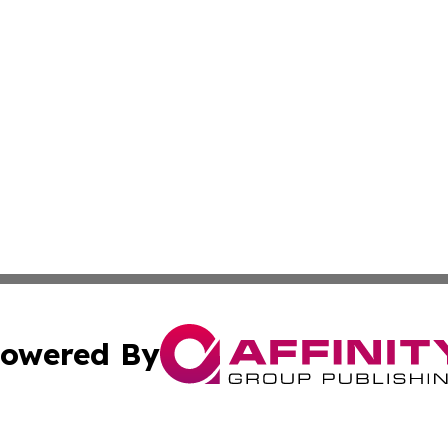
owered By
ubmit Press Release
Terms & Conditions
Copyright/DMCA