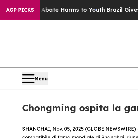
Fund to Abate Harms to Youth
Brazil Gives Parent
AGP PICKS
Menu
Chongming ospita la gar
SHANGHAI, Nov. 05, 2025 (GLOBE NEWSWIRE) -- Il
compatibile di fama mondiale di Shanghai, riunendo 