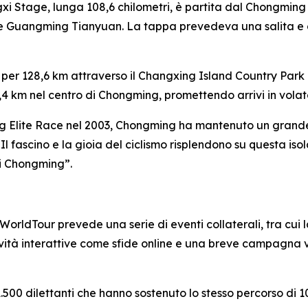
xi Stage, lunga 108,6 chilometri, è partita dal Chongming
e Guangming Tianyuan. La tappa prevedeva una salita e du
per 128,6 km attraverso il Changxing Island Country Park e
1,4 km nel centro di Chongming, promettendo arrivi in volat
ng Elite Race nel 2003, Chongming ha mantenuto un grande
“Il fascino e la gioia del ciclismo risplendono su questa i
i Chongming”.
 WorldTour prevede una serie di eventi collaterali, tra cui
ità interattive come sfide online e una breve campagna vi
00 dilettanti che hanno sostenuto lo stesso percorso di 10